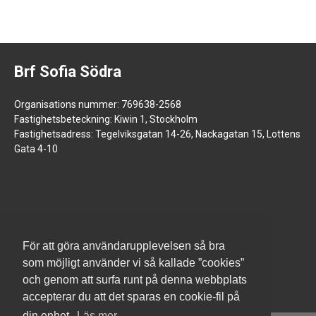
Brf Sofia Södra
Organisations nummer: 769638-2568
Fastighetsbeteckning: Kiwin 1, Stockholm
Fastighetsadress: Tegelviksgatan 14-26, Nackagatan 15, Lottens
Gata 4-10
www.jm.se
För att göra användarupplevelsen så bra
som möjligt använder vi så kallade ”cookies”
och genom att surfa runt på denna webbplats
accepterar du att det sparas en cookie-fil på
din enhet.
Läs mer